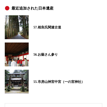
最近追加された日本遺産
57.相良氏関連古道
56.お嶽さん参り
55.市房山神宮中宮（一の宮神社）