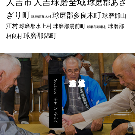
人吉市
人吉球磨全域
球磨郡あさ
ぎり町
球磨郡多良木町
球磨郡山
球磨郡五木村
江村
球磨郡水上村
球磨郡湯前町
球磨郡
球磨郡球磨村
球磨郡錦町
相良村
YouTubeチャンネルへ