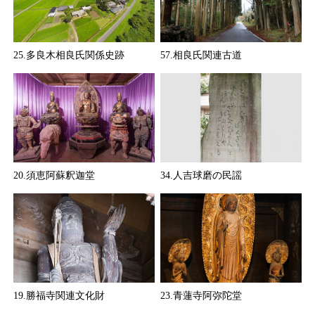
25.多良木相良氏関係史跡
57.相良氏関連古道
20.須恵阿蘇釈迦堂
34.人吉球磨の民謡
19.勝福寺関連文化財
23.青蓮寺阿弥陀堂