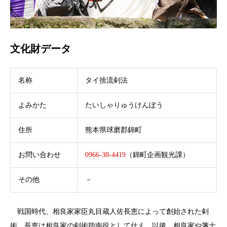
文化財データ
名称
タイ捨流剣法
よみかた
たいしゃりゅうけんぽう
住所
熊本県球磨郡錦町
お問い合わせ
0966-38-4419
（錦町企画観光課）
その他
－
戦国時代、相良家家臣丸目蔵人佐長恵によって創始された剣
術。長恵は相良家の剣術指南役として仕え、以後、相良家や藩士