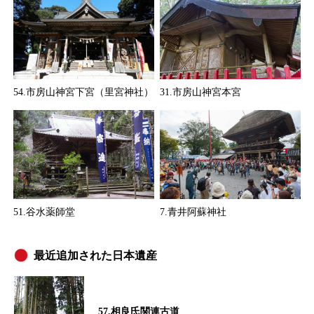
54.市房山神宮下宮（里宮神社）
31.市房山神宮本宮
51.谷水薬師堂
7.青井阿蘇神社
最近追加された日本遺産
57.相良氏関連古道