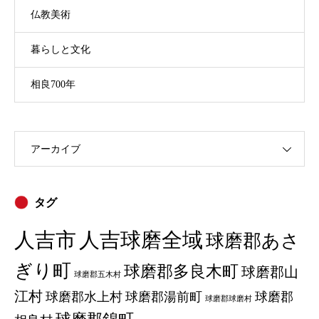
仏教美術
暮らしと文化
相良700年
アーカイブ
タグ
人吉市
人吉球磨全域
球磨郡あさ
ぎり町
球磨郡多良木町
球磨郡山
球磨郡五木村
江村
球磨郡水上村
球磨郡湯前町
球磨郡
球磨郡球磨村