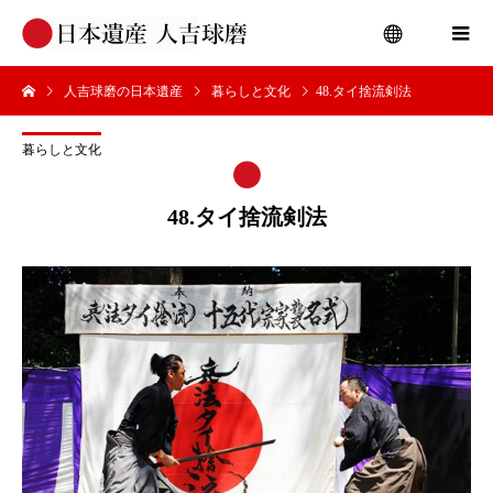
人吉球磨の日本遺産
暮らしと文化
48.タイ捨流剣法
menu
暮らしと文化
48.タイ捨流剣法