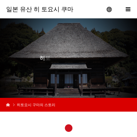
일본 유산 히 토요시 쿠마
menu
히
토
요
시
히토요시 구마의 스토리