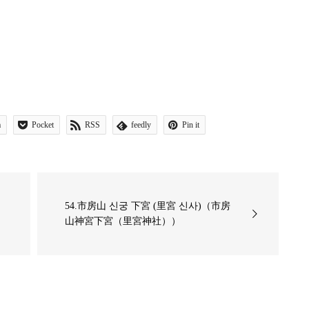
a
Pocket
RSS
feedly
Pin it
54.市房山 신궁 下宮 (里宮 신사)（市房
山神宮下宮（里宮神社））