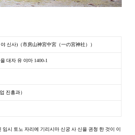
노미야 신사)（市房山神宮中宮（一の宮神社））
 대자 유 야마 1400-1
산업 진흥과）
놓인 임시 토노 자리에 기리시마 신궁 사 신을 권청 한 것이 이