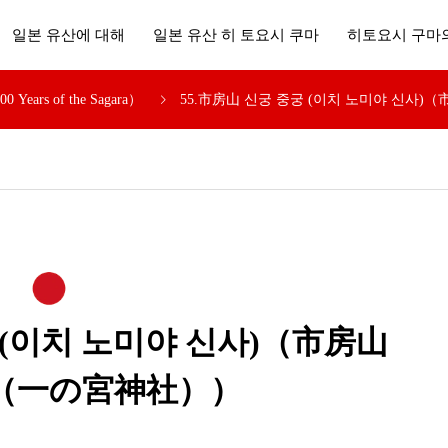
일본 유산에 대해
일본 유산 히 토요시 쿠마
히토요시 구마
Years of the Sagara）
55.市房山 신궁 중궁 (이치 노미야 신
궁 (이치 노미야 신사)（市房山
（一の宮神社））