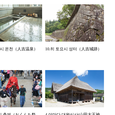
토요시 온천（人吉温泉）
10.히 토요시 성터（人吉城跡）
4.야마다 대왕신사(山田大王神
쿤치 축제（おくんち祭