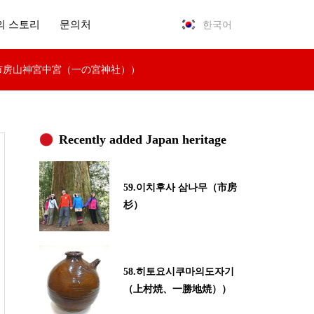
의 스토리
문의처
한국어
사)（市房山神宮中宮（一の宮神社））
Recently added Japan heritage
59.이치후사 삼나무（市房
杉）
58.히토요시쿠마의도자기
（上村焼、一勝地焼））