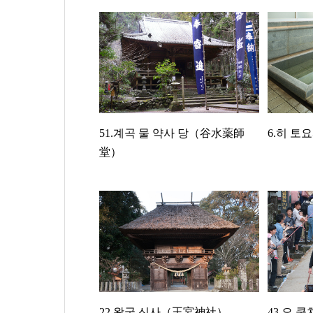
51.계곡 물 약사 당（谷水薬師
6.히 
堂）
22.왕궁 신사（王宮神社）
43.오 