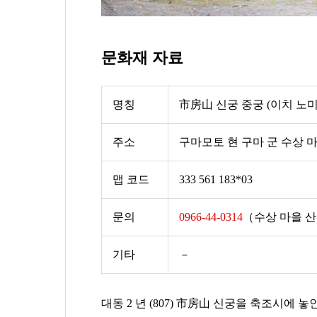
문화재 자료
명칭
市房山 신궁 중궁 (이치 
주소
구마모토 현 구마 군 수상 마을
맵 코드
333 561 183*03
문의
0966-44-0314
（수상 마을 
기타
－
대동 2 년 (807) 市房山 신궁을 축조시에 