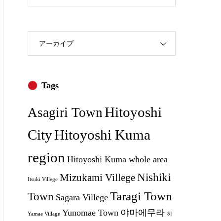
アーカイブ
Tags
Hitoyoshi
Asagiri Town
City
Hitoyoshi Kuma
region
Hitoyoshi Kuma whole area
Nishiki
Mizukami Villege
Itsuki Villege
Taragi Town
Town
Sagara Villege
Yunomae Town
야마에무라
Yamae Village
히